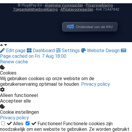
© Plug&Pay BV -
Algemene Voorwaarden
-
Privacyverklaring
-
Toegankelijkheidsverklaring
-
Affiliatevoorwaarden
- KvK 72447842
Edit page
Dashboard
Settings
Website Design
Page cached on Fri. 7 Aug 18:00
Renew cache
Cookies
Wij gebruiken cookies op onze website om de
gebruikerservaring optimaal te houden.
Privacy policy
Alleen functioneel
Accepteer alle
Cookie instellingen
Privacy policy
Alles
Functioneel
Functionele cookies zijn
noodzakelijk om een website te gebruiken. Ze worden gebruikt