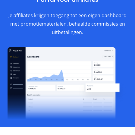
Je affiliates krijgen toegang tot een eigen dashboard
met promotiematerialen, behaalde commissies en
uitbetalingen.